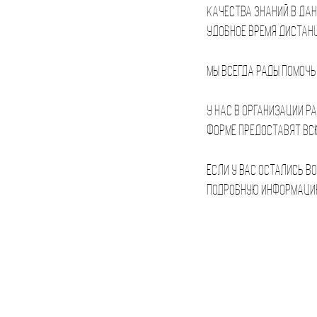
качества знаний в дан
удобное время дистанц
Мы всегда рады помочь
У нас в организации р
форме предоставят вс
Если у вас остались в
подробную информаци