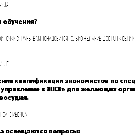
азца.
я обучения?
й точки страны, вам понадобится только желание, доступ к сети 
учше!
ния квалификации экономистов по спе
 управление в ЖКХ» для желающих орга
восудия.
рса: 2 месяца
са освещаются вопросы: