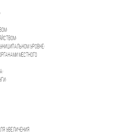
;
вом;
яйством;
униципальном уровне;
органами местного
а;
ги;
для увеличения