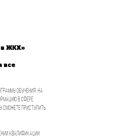
 в ЖКХ»
а все
ограмму обучения. На
ормацию в сфере
зу сможете приступить
шении квалификации