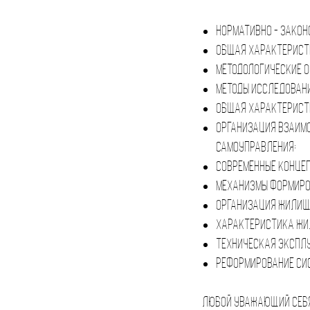
Нормативно - зако
Общая характерист
Методологические 
Методы исследован
Общая характерист
Организация взаим
самоуправления;
Современные конце
Механизмы формиро
Организация жилищ
Характеристика жи
Техническая экспл
Реформирование си
Любой уважающий себя 