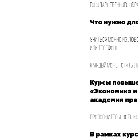
государственного обр
Что нужно дл
Учиться можно из любо
или телефон!
Каждый может стать л
Курсы повыше
«Экономика и
академия пра
Продолжительность ку
В рамках кур