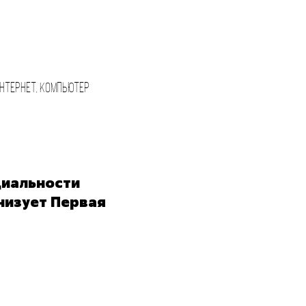
интернет, компьютер
циальности
низует Первая