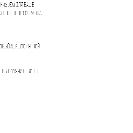
низуем для вас в
ановленного образца.
 объёме в доступной
де вы получите более