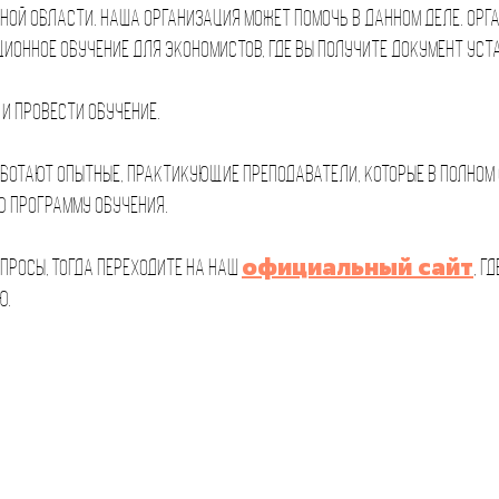
ной области. Наша организация может помочь в данном деле. Орга
ионное обучение для экономистов, где вы получите документ уст
 и провести обучение.
аботают опытные, практикующие преподаватели, которые в полном
ю программу обучения.
официальный сайт
опросы, тогда переходите на наш
, г
ю.