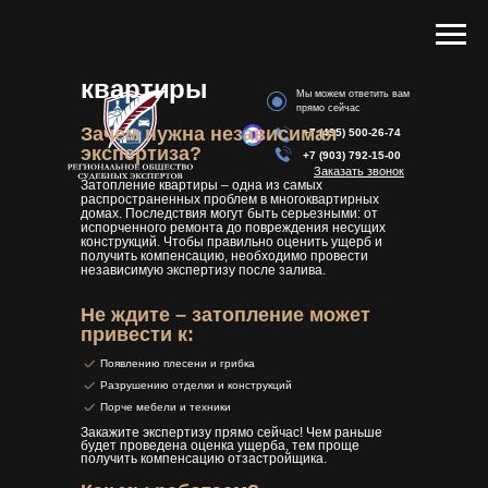
Независимая экспертиза
после затопления
квартиры
Мы можем ответить вам
прямо сейчас
Зачем нужна независимая
+7 (495) 500-26-74
экспертиза?
+7 (903) 792-15-00
Заказать звонок
Затопление квартиры – одна из самых
распространенных проблем в многоквартирных
домах. Последствия могут быть серьезными: от
испорченного ремонта до повреждения несущих
конструкций. Чтобы правильно оценить ущерб и
получить компенсацию, необходимо провести
независимую экспертизу после залива.
Не ждите – затопление может
привести к:
Появлению плесени и грибка
Разрушению отделки и конструкций
Порче мебели и техники
Закажите экспертизу прямо сейчас! Чем раньше
будет проведена оценка ущерба, тем проще
получить компенсацию отзастройщика.